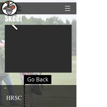
Skeet
Go Back
HRSC